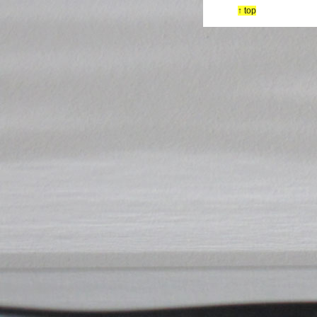
↑ top