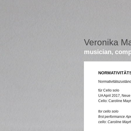
Veronika M
musician, comp
NORMATIVITÄT
Normativitätszustän
für Cello solo
UA April 2017, Neue 
Cello: Caroline Mayr
for cello solo
first performance Ap
cello: Caroline Mayr