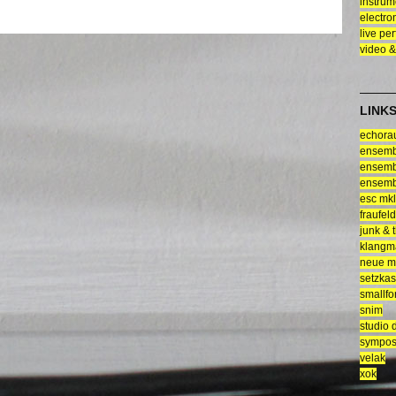
instrum
electro
live pe
video &
LINK
echor
ensemb
ensemb
ensemb
esc mkl
fraufeld
junk & 
klangm
neue mu
setzkas
smallf
snim
studio 
sympos
velak
xok