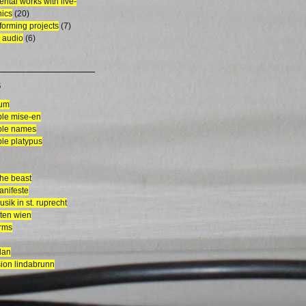
ental works with live-
nics
(20)
rforming projects
(7)
 audio
(6)
S
aum
le mise-en
le names
le platypus
the beast
anifeste
sik in st. ruprecht
ten wien
orms
dan
ion lindabrunn