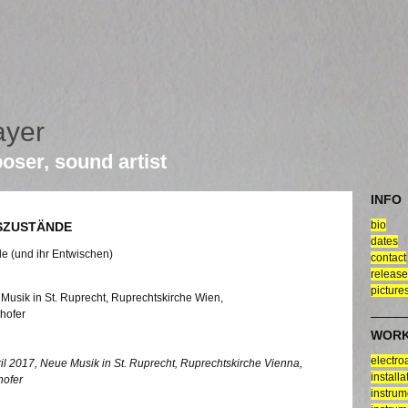
ayer
oser, sound artist
INFO
bio
SZUSTÄNDE
dates
de (und ihr Entwischen)
contact
releas
picture
Musik in St. Ruprecht, Ruprechtskirche Wien,
hofer
WOR
electro
ril 2017, Neue Musik in St. Ruprecht, Ruprechtskirche Vienna,
installa
hofer
instrum