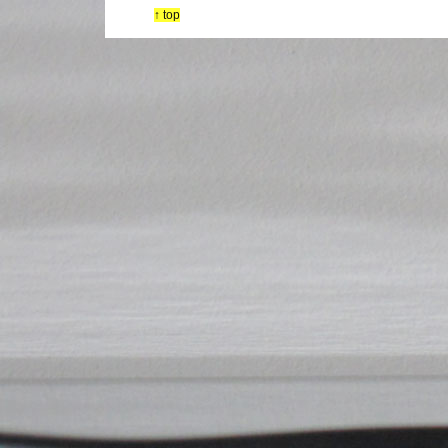
↑ top