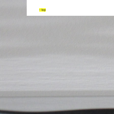
↑ top