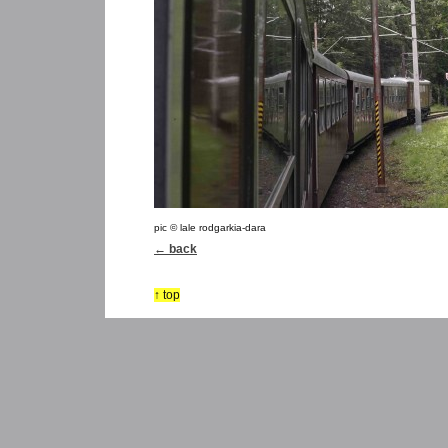
pic © lale rodgarkia-dara
← back
↑ top