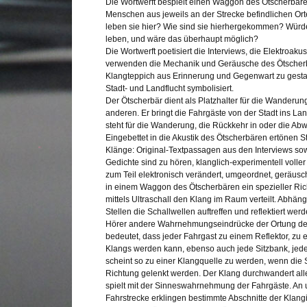
Die Wortwerft bespielt einen Waggon des Ötscherbäre
Menschen aus jeweils an der Strecke befindlichen Or
leben sie hier? Wie sind sie hierhergekommen? Wür
leben, und wäre das überhaupt möglich?
Die Wortwerft poetisiert die Interviews, die Elektroaku
verwenden die Mechanik und Geräusche des Ötscher
Klangteppich aus Erinnerung und Gegenwart zu gesta
Stadt- und Landflucht symbolisiert.
Der Ötscherbär dient als Platzhalter für die Wanderu
anderen. Er bringt die Fahrgäste von der Stadt ins L
steht für die Wanderung, die Rückkehr in oder die A
Eingebettet in die Akustik des Ötscherbären ertönen 
Klänge: Original-Textpassagen aus den Interviews so
Gedichte sind zu hören, klanglich-experimentell volle
zum Teil elektronisch verändert, umgeordnet, geräusc
in einem Waggon des Ötscherbären ein spezieller Rich
mittels Ultraschall den Klang im Raum verteilt. Abhän
Stellen die Schallwellen auftreffen und reflektiert wer
Hörer andere Wahrnehmungseindrücke der Ortung der
bedeutet, dass jeder Fahrgast zu einem Reflektor, zu 
Klangs werden kann, ebenso auch jede Sitzbank, jede
scheint so zu einer Klangquelle zu werden, wenn die 
Richtung gelenkt werden. Der Klang durchwandert al
spielt mit der Sinneswahrnehmung der Fahrgäste. An 
Fahrstrecke erklingen bestimmte Abschnitte der Klangi