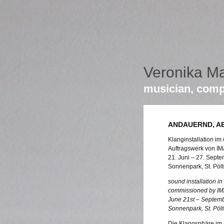
Veronika M
musician, comp
ANDAUERND, A
Klanginstallation im
Auftragswerk von IM
21. Juni – 27. Sept
Sonnenpark, St. Pöl
sound installation in
commissioned by IMA
June 21st – Septemb
Sonnenpark, St. Pöl
Die Klangsphäre im 