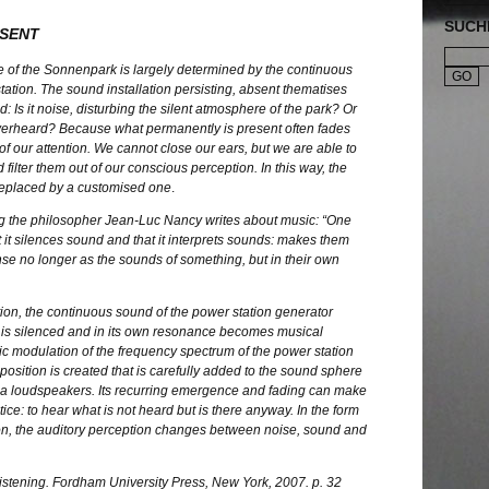
SUCH
BSENT
 of the Sonnenpark is largely determined by the continuous
tation. The sound installation persisting, absent thematises
: Is it noise, disturbing the silent atmosphere of the park? Or
verheard? Because what permanently is present often fades
of our attention. We cannot close our ears, but we are able to
filter them out of our conscious perception. In this way, the
replaced by a customised one
.
ng the philosopher Jean-Luc Nancy writes about music: “One
 it silences sound and that it interprets sounds: makes them
e no longer as the sounds of something, but in their own
ation, the continuous sound of the power station generator
ise is silenced and in its own resonance becomes musical
nic modulation of the frequency spectrum of the power station
osition is created that is carefully added to the sound sphere
ia loudspeakers. Its recurring emergence and fading can make
tice: to hear what is not heard but is there anyway. In the form
ion, the auditory perception changes between noise, sound and
stening. Fordham University Press, New York, 2007. p. 32