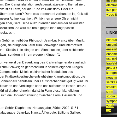
instrum
mt. Die Klanginstallation
andauernd, abwesend
thematisiert
electro
: Ist es Lärm, der die Ruhe im Park stört? Oder ein
live pe
berhören kann? Denn was permanent vorhanden ist, rückt oft
video &
unserer Aufmerksamkeit. Wir können unsere Ohren nicht
ögen aber, Geräusche auszublenden und aus der bewussten
ufiltern. So wird die reale gegen eine angepasste
LINK
getauscht.
echor
 Gehör schreibt der Philosoph Jean-Luc Nancy über Musik:
ensemb
gen, sie bringt den Lärm zum Schweigen und interpretiert
ensemb
he: Sie lässt sie klingen und Sinn machen, aber nicht mehr
ensemb
twas, sondern in ihrem eigenen Klingen.“1
esc mkl
tion verweist der Dauerklang des Kraftwerkgenerators auf sich
fraufeld
rd zum Schweigen gebracht und in seinem eigenen Klingen
junk & 
angmaterial. Mittels elektronischer Modulation des
klangm
er Kraftwerkgeräusche entsteht eine Klangkomposition, die
neue mu
Sonnenpark behutsam über Lautsprecher hinzugefügt wird. Ihr
setzkas
tauchen und Verklingen kann uns aufhorchen lassen: um zu
smallf
ört wird, aber ohnehin da ist. In Form dieser klanglichen
snim
t sich die Hörwahrnehmung zwischen Lärm, Geräusch und
studio 
sympos
velak
um Gehör. Diaphanes, Neuausgabe, Zürich 2022. S. 51
xok
alausgabe: Jean-Luc Nancy, À l´écoute. Editions Galilée,