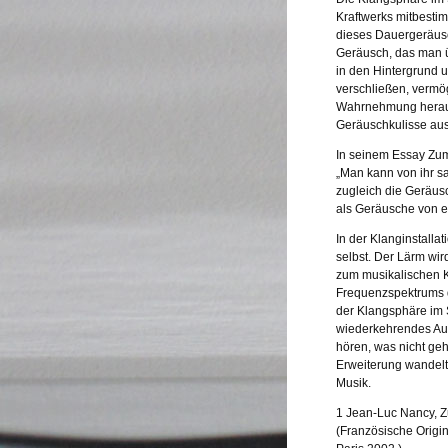
Kraftwerks mitbestim
dieses Dauergeräusch
Geräusch, das man ü
in den Hintergrund 
verschließen, verm
Wahrnehmung herausz
Geräuschkulisse aus
In seinem Essay Zum
„Man kann von ihr sa
zugleich die Geräusc
als Geräusche von e
In der Klanginstalla
selbst. Der Lärm wi
zum musikalischen Kl
Frequenzspektrums d
der Klangsphäre im 
wiederkehrendes Auf
hören, was nicht geh
Erweiterung wandel
Musik.
1 Jean-Luc Nancy, Z
(Französische Origin