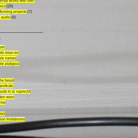
ental works with live-
nics
(20)
rforming projects
(7)
 audio
(6)
S
aum
le mise-en
le names
le platypus
the beast
anifeste
sik in st. ruprecht
ten wien
orms
dan
ion lindabrunn