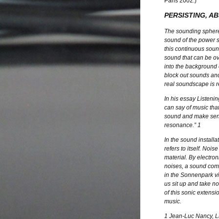
Paris 2002.)
PERSISTING, A
The sounding sphere
sound of the power s
this continuous sound
sound that can be o
into the background 
block out sounds and 
real soundscape is 
In his essay Listeni
can say of music that
sound and make sens
resonance.” 1
In the sound install
refers to itself. No
material. By electro
noises, a sound comp
in the Sonnenpark v
us sit up and take no
of this sonic extens
music.
1 Jean-Luc Nancy, Li